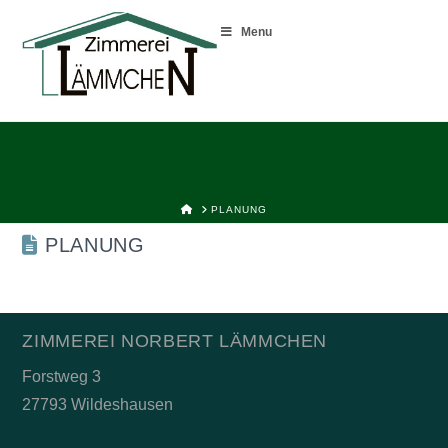
Menu
HOME
PLANUNG
PLANUNG
ZIMMEREI NORBERT LÄMMCHEN
Forstweg 3
27793 Wildeshausen