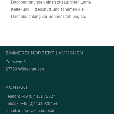
Dachbegrünungen einen zusätzlichen Lärm-,
Kälte- und Hitzeschutz und schirmen die
Dachabdichtung vor Sonnenstrahlung ab.
ZIMMEREI NORBERT LÄMMCHEN
Forstweg 3
27793 Wildeshausen
KONTAKT
Telefon: +49 (0)4431 72827
Telefax: +49 (0)4431 929454
Email: info@1azimmerei.de