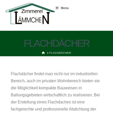
Menu
FLACHDÄCHER
HOME
FLACHDÄCHER
Flachdächer findet man nicht nur im industriellen
Bereich, auch im privaten Wohnbereich bieten sie
die Möglichkeit kompakte Bauweisen in
Ballungsgebieten wirtschaftlich zu realisieren. Bei
der Erstellung eines Flachdaches ist eine
fachgerechte und professionelle Abdichtung der