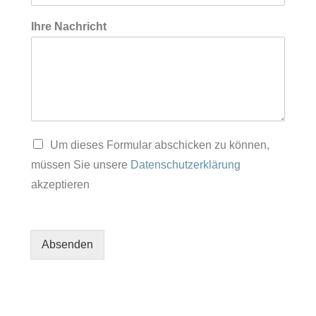
i
l
Ihre Nachricht
*
I
h
r
e
Um dieses Formular abschicken zu können,
müssen Sie unsere
Datenschutzerklärung
akzeptieren
Absenden